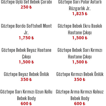
Göztepe Üçlü Set Bebek Çorabı
Göztepe Sarı Polar Astarlı
250 ₺
Rüzgarlık Jr.
1,825 ₺
Göztepe Bordo Softshell Mont
Göztepe Bebek Ekru Baskılı
Jr.
Hastane Çıkışı
1,750 ₺
1,500 ₺
Göztepe Bebek Beyaz Hastane
Göztepe Bebek Sarı Kırmızı
Çıkışı
Hastane Çıkışı
1,500 ₺
1,500 ₺
Göztepe Beyaz Bebek Önlük
Göztepe Kırmızı Bebek Önlük
350 ₺
350 ₺
Göztepe Sarı Kırmızı Uzun Kollu
Göztepe Arma Kırmızı Kolsuz
Bebek Body
Bebek Body
600 ₺
600 ₺