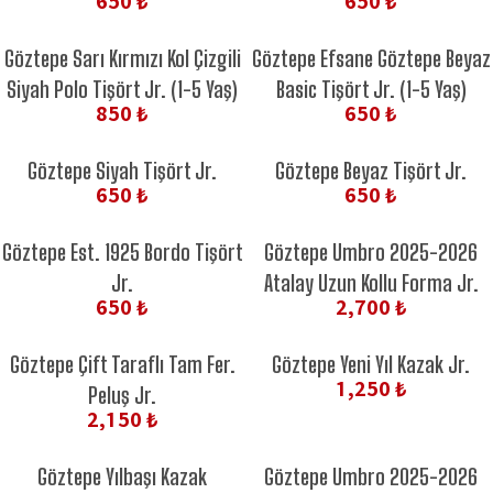
650 ₺
650 ₺
YENİ ÜRÜN
YENİ ÜRÜN
Göztepe Sarı Kırmızı Kol Çizgili
Göztepe Efsane Göztepe Beyaz
Siyah Polo Tişört Jr. (1-5 Yaş)
Basic Tişört Jr. (1-5 Yaş)
850 ₺
650 ₺
YENİ ÜRÜN
YENİ ÜRÜN
Göztepe Siyah Tişört Jr.
Göztepe Beyaz Tişört Jr.
650 ₺
650 ₺
YENİ ÜRÜN
Göztepe Est. 1925 Bordo Tişört
Göztepe Umbro 2025-2026
Jr.
Atalay Uzun Kollu Forma Jr.
650 ₺
2,700 ₺
Göztepe Çift Taraflı Tam Fer.
Göztepe Yeni Yıl Kazak Jr.
1,250 ₺
Peluş Jr.
2,150 ₺
Göztepe Yılbaşı Kazak
Göztepe Umbro 2025-2026