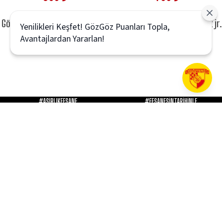
Göztepe Sarı Kırmızı Sweat Jr.
Göztepe Basic Kırmızı Tek Alt jr.
Yenilikleri Keşfet! GözGöz Puanları Topla,
900 ₺
700 ₺
Avantajlardan Yararlan!
#ASIRLIKEFSANE
#EFSANESİNTARİHİNLE
KURUMSAL
KATEGORİLER