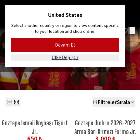
#HerYerdeGöztepe
United States
Select another country or region to view content specific
to your location and shop online.
Devam Et
ÇOCUK GİYİM
Ülke Değiştir
Filtreler
Sırala
YENİ ÜRÜN
YENİ SEZON
Göztepe İsmail Köybaşı Tişört
Göztepe Umbro 2026-2027
YENİ ÜRÜN
Jr.
Arma Sarı Kırmızı Forma Jr.
650 ₺
3,000 ₺