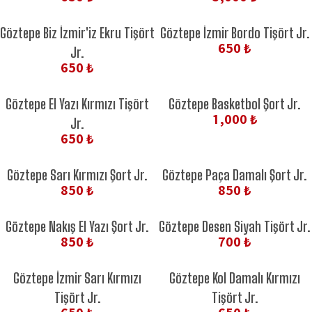
YENİ ÜRÜN
YENİ ÜRÜN
Göztepe Biz İzmir'iz Ekru Tişört
Göztepe İzmir Bordo Tişört Jr.
650 ₺
Jr.
650 ₺
YENİ ÜRÜN
YENİ ÜRÜN
Göztepe El Yazı Kırmızı Tişört
Göztepe Basketbol Şort Jr.
1,000 ₺
Jr.
650 ₺
YENİ ÜRÜN
YENİ ÜRÜN
Göztepe Sarı Kırmızı Şort Jr.
Göztepe Paça Damalı Şort Jr.
850 ₺
850 ₺
YENİ ÜRÜN
YENİ ÜRÜN
Göztepe Nakış El Yazı Şort Jr.
Göztepe Desen Siyah Tişört Jr.
850 ₺
700 ₺
YENİ ÜRÜN
YENİ ÜRÜN
Göztepe İzmir Sarı Kırmızı
Göztepe Kol Damalı Kırmızı
Tişört Jr.
Tişört Jr.