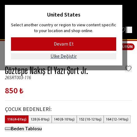
Kordon’dan Efes’e, dağlardan denize!
United States
Select another country or region to view content specific
to your location and shop online.
Devam Et
YENİ ÜRÜN
GİYİM
ÇOCUK GİYİM
ALT GİYİM- ÇOCUK
Ülke Değiştir
GözGöz
Göztepe Nakış El Yazı Şort Jr.
26SRT003-116
850 ₺
ÇOCUK BEDENLERİ
:
116 (4-6 Yaş)
128 (6-8 Yaş)
140 (8-10 Yaş)
152 (10-12 Yaş)
164 (12-14 Yaş)
Beden Tablosu