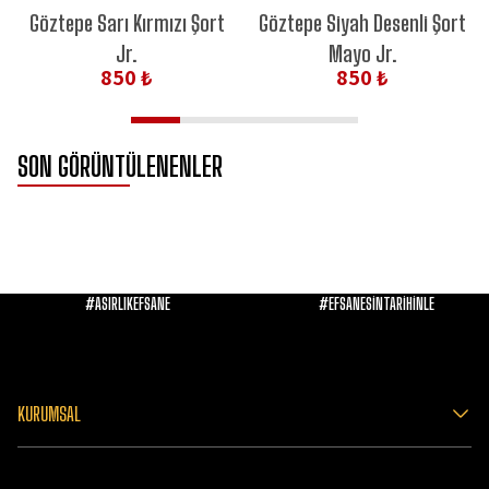
YENİ ÜRÜN
Göztepe Sarı Kırmızı Şort
Göztepe Siyah Desenli Şort
Jr.
Mayo Jr.
850 ₺
850 ₺
SON GÖRÜNTÜLENENLER
#ASIRLIKEFSANE
#EFSANESİNTARİHİNLE
KURUMSAL