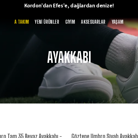
Kordon’dan Efes’e, dağlardan denize!
A TAKIM
YENİ ÜRÜNLER
GİYİM
AKSESUARLAR
YAŞAM
AYAKKABI
ro Tam 35 Beyaz Ayakkabı -
Göztepe Umbro Siyah Ayakkabı