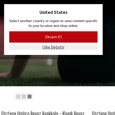
IMIZ ŞİMDİ SATIŞTA!
United States
Select another country or region to view content specific
to your location and shop online.
Devam Et
Ülke Değiştir
Göztepe Umbro Beyaz Ayakkabı - Klasik Beyaz
Göztepe Umb