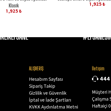
1,925 ₺
Klasik
1,925 ₺
IRLIKEFSANE
#EFSANESİN
ALIŞVERİŞ
İletişim
Hesabım Sayfası
Sipariş Takip
Müşteri H
Gizlilik ve Güvenlik
Çalışma S
İptal ve İade Şartları
Haftaiçi 0
KVKK Aydınlatma Metni