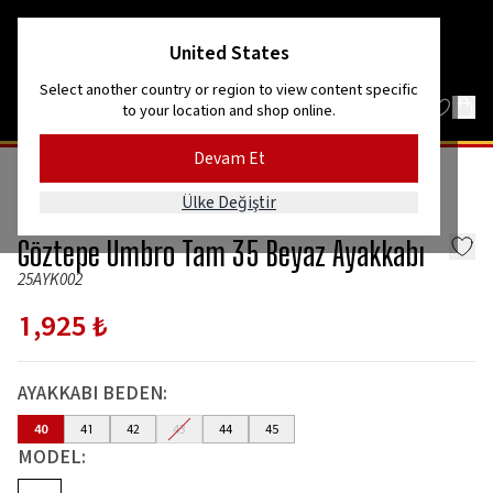
Kordon’dan Efes’e, dağlardan denize!
United States
Select another country or region to view content specific
to your location and shop online.
Devam Et
GİYİM
Ülke Değiştir
Umbro
Göztepe Umbro Tam 35 Beyaz Ayakkabı
25AYK002
1,925 ₺
AYAKKABI BEDEN
:
40
41
42
43
44
45
MODEL
: