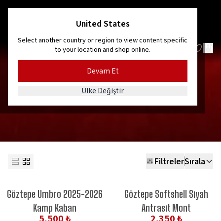
Kordon’dan Efes’e, dağlardan denize!
United States
Select another country or region to view content specific
to your location and shop online.
Devam Et
MONT, YAĞMURLUK & RÜZGARLIK
Ülke Değiştir
Filtreler
Sırala
Göztepe Umbro 2025-2026
Göztepe Softshell Siyah
Kamp Kaban
Antrasit Mont
5,500 ₺
2,350 ₺