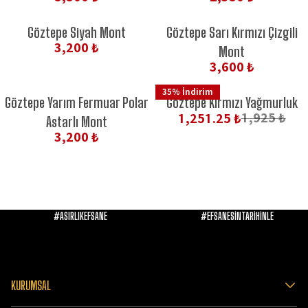
Göztepe Siyah Mont
Göztepe Sarı Kırmızı Çizgili
3,200 ₺
Mont
3,600 ₺
35
%
İndirim
-
35
%
Göztepe Yarım Fermuar Polar
Göztepe Kırmızı Yağmurluk
1,925 ₺
1,251.25 ₺
Astarlı Mont
3,200 ₺
#ASIRLIKEFSANE
#EFSANESİNTARİHİNLE
KURUMSAL