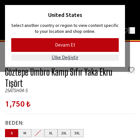
Kordon’dan Efes’e, dağlardan denize!
United States
Select another country or region to view content specific
to your location and shop online.
Devam Et
A TAKIM
2025/26 SEZONU
Ülke Değiştir
Umbro
Göztepe Umbro Kamp Sıfır Yaka Ekru
Tişört
25ATSH04-S
1,750 ₺
BEDEN
:
S
M
L
XL
2XL
3XL