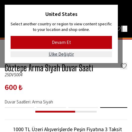
Kordon’dan Efes’e, dağlardan denize!
United States
Select another country or region to view content specific
to your location and shop online.
Devam Et
EV, OFİS & YAŞAM
Ülke Değiştir
GözGöz
Göztepe Arma Siyah Duvar Saati
25DVS004
600 ₺
Duvar Saatleri
:
Arma Siyah
1000 TL Üzeri Alışverişlerde Peşin Fiyatına 3 Taksit