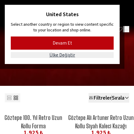
Kordon’dan Efes’e, dağlardan denize!
United States
Select another country or region to view content specific
to your location and shop online.
Devam Et
FORMA DİĞER
Ülke Değiştir
Filtreler
Sırala
Göztepe 100. Yıl Retro Uzun
Göztepe Ali Artuner Retro Uzun
Kollu Forma
Kollu Siyah Kaleci Kazağı
1,925 ₺
1,925 ₺