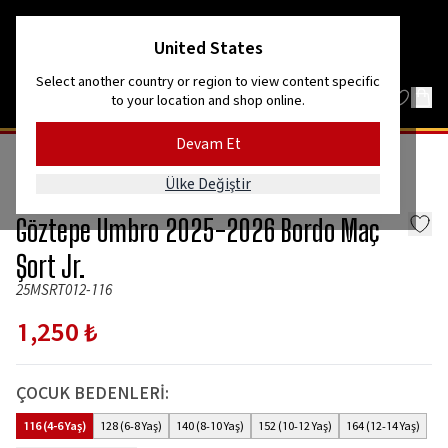
Kordon’dan Efes’e, dağlardan denize!
United States
Select another country or region to view content specific
to your location and shop online.
Devam Et
A TAKIM
2025/26 SEZONU
MAÇ ÜRÜNLERİ
Ülke Değiştir
Umbro
Göztepe Umbro 2025-2026 Bordo Maç
Şort Jr.
25MSRT012-116
1,250 ₺
ÇOCUK BEDENLERİ
:
116 (4-6 Yaş)
128 (6-8 Yaş)
140 (8-10 Yaş)
152 (10-12 Yaş)
164 (12-14 Yaş)