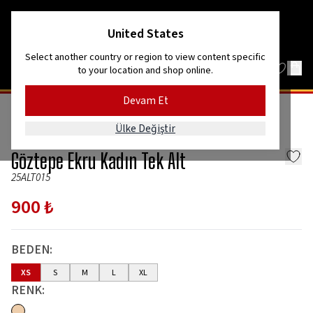
Kordon’dan Efes’e, dağlardan denize!
United States
Select another country or region to view content specific
to your location and shop online.
Devam Et
GİYİM
ALT GİYİM
Ülke Değiştir
GözGöz
Göztepe Ekru Kadın Tek Alt
25ALT015
900 ₺
BEDEN
:
XS
S
M
L
XL
RENK
: