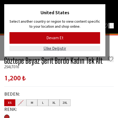
ağlardan denize!
#HerYerdeGözte
United States
Select another country or region to view content specific
to your location and shop online.
Devam Et
GİYİM
ALT GİYİM
Ülke Değiştir
GözGöz
Göztepe Beyaz Şerit Bordo Kadın Tek Alt
25ALT016
1,200 ₺
BEDEN
:
XS
S
M
L
XL
2XL
RENK
: