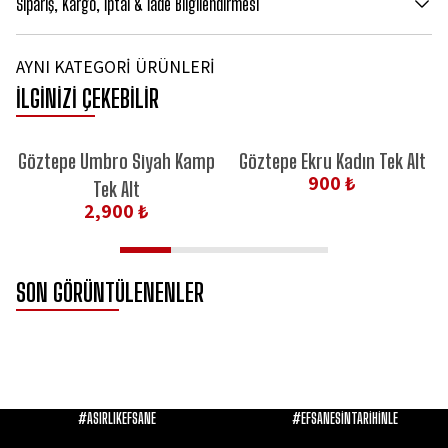
Sipariş, Kargo, İptal & İade Bilgilendirmesi
AYNI KATEGORİ ÜRÜNLERİ
İLGİNİZİ ÇEKEBİLİR
Göztepe Umbro Siyah Kamp
Göztepe Ekru Kadın Tek Alt
900 ₺
Tek Alt
2,900 ₺
SON GÖRÜNTÜLENENLER
#ASIRLIKEFSANE
#EFSANESİNTARİHİNLE