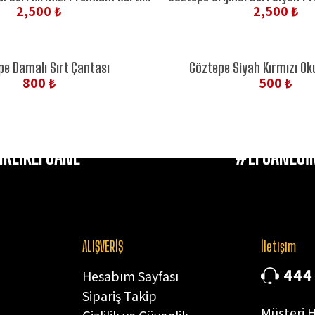
2,500 ₺
2,500 ₺
pe Damalı Sırt Çantası
Göztepe Siyah Kırmızı Ok
800 ₺
500 ₺
IRLIKEFSANE
#EFSANESİN
ALIŞVERİŞ
İletişim
Hesabım Sayfası
Sipariş Takip
Müşteri H