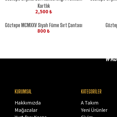
Kartlık
2,500 ₺
Göztepe MCMXXV Siyah Füme Sırt Çantası
Gözte
800 ₺
#AS
KURUMSAL
KATEGORİLER
Hakkımızda
A Takım
Mağazalar
Yeni Ürünler