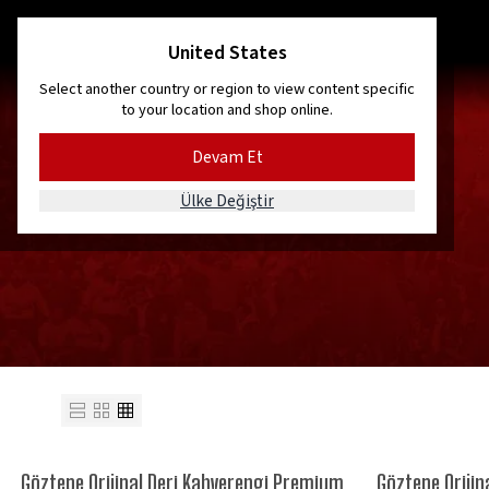
IMIZ ŞİMDİ SATIŞTA!
United States
Select another country or region to view content specific
to your location and shop online.
Devam Et
Ülke Değiştir
Göztepe Orijinal Deri Kahverengi Premium
Göztepe Orijin