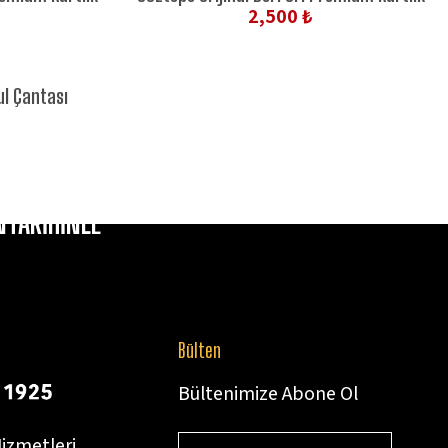
2,500 ₺
ul Çantası
TARİHİNLE
Bülten
Bültenimize Abone Ol
izmetleri