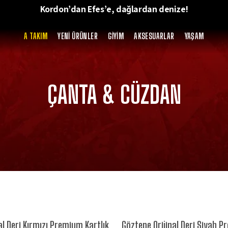
Kordon’dan Efes’e, dağlardan denize!
A TAKIM
YENİ ÜRÜNLER
GİYİM
AKSESUARLAR
YAŞAM
ÇANTA & CÜZDAN
al Deri Kırmızı Premium Kartlık
Göztepe Orijinal Deri Siyah P