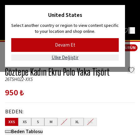
Kordon’dan Efes’e, dağlardan denize!
United States
Select another country or region to view content specific
to your location and shop online.
Devam Et
YENİ ÜRÜN
GİYİM
ÜST GİYİM
Ülke Değiştir
GözGöz
Göztepe Kadın Ekru Polo Yaka Tişört
26TSH022-XXS
950 ₺
BEDEN
:
XXS
XS
S
M
L
XL
2XL
Beden Tablosu