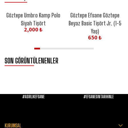
YENİ ÜRÜN
Göztepe Umbro Kamp Polo
Göztepe Efsane Göztepe
Siyah Tişört
Beyaz Basic Tişört Jr. (1-5
2,000 ₺
Yaş)
650 ₺
SON GÖRÜNTÜLENENLER
#ASIRLIKEFSANE
#EFSANESİNTARİHİNLE
KURUMSAL