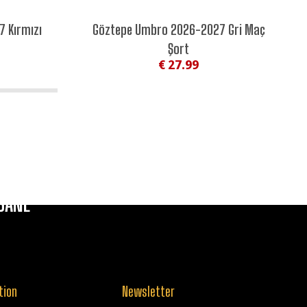
NEW SEASON
 Kırmızı
Göztepe Umbro 2026-2027 Gri Maç
NEW
Şort
€ 27.99
SANE
tion
Newsletter