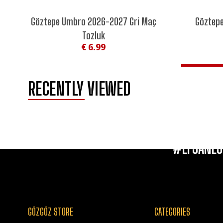
NEW SEASON
NEW SEASO
Göztepe Umbro 2026-2027 Gri Maç
Göztep
NEW
NEW
Tozluk
€ 6.99
RECENTLY VIEWED
#EFSANES
GÖZGÖZ STORE
CATEGORIES