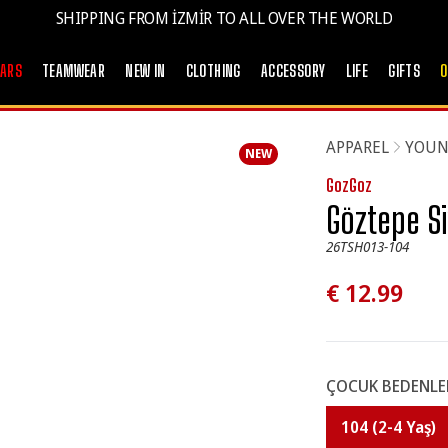
SHIPPING FROM İZMİR TO ALL OVER THE WORLD
EARS
TEAMWEAR
NEW IN
CLOTHING
ACCESSORY
LIFE
GIFTS
O
APPAREL
YOUN
NEW
GozGoz
Göztepe Si
26TSH013-104
€ 12.99
ÇOCUK BEDENLE
104 (2-4 Yaş)