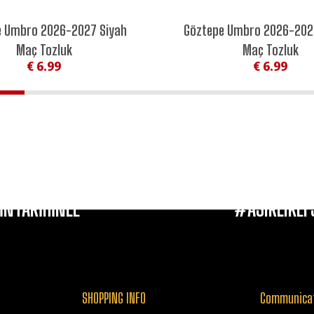
N
NEW SEASON
e Umbro 2026-2027 Siyah
Göztepe Umbro 2026-2027
NEW
Maç Tozluk
Maç Tozluk
€ 6.99
€ 6.99
İNTARİHİNLE
#ASIRLIKEF
SHOPPING INFO
Communica